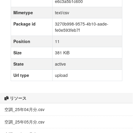
e6c3a5b1c600
Mimetype
text/csv
Package id
3270b998-9575-4b10-aade-
fe0e593feb7f
Position
11
Size
381 KiB
State
active
Url type
upload
リソース
空調_25年04月分.csv
空調_25年05月分.csv