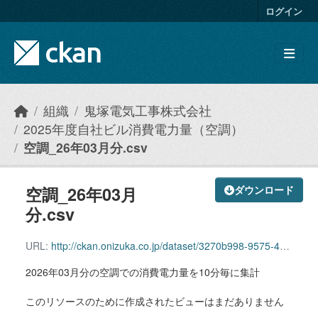
Skip to main content
ログイン
組織
鬼塚電気工事株式会社
2025年度自社ビル消費電力量（空調）
空調_26年03月分.csv
空調_26年03月
ダウンロード
分.csv
URL:
http://ckan.onizuka.co.jp/dataset/3270b998-9575-4b10-aade-fe0e593feb7f/resource/dc4d3610-8c80-4cc6-9916-e6c3a5b1c600/download/airconditioning_2603.csv
2026年03月分の空調での消費電力量を10分毎に集計
このリソースのために作成されたビューはまだありません