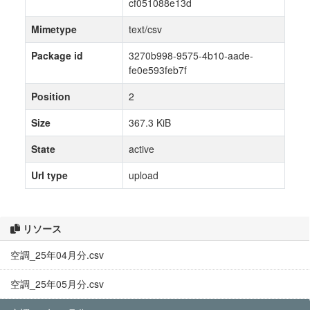
cf051088e13d
Mimetype
text/csv
Package id
3270b998-9575-4b10-aade-
fe0e593feb7f
Position
2
Size
367.3 KiB
State
active
Url type
upload
リソース
空調_25年04月分.csv
空調_25年05月分.csv