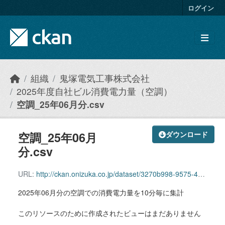
Skip to main content
ログイン
組織
鬼塚電気工事株式会社
2025年度自社ビル消費電力量（空調）
空調_25年06月分.csv
空調_25年06月
ダウンロード
分.csv
URL:
http://ckan.onizuka.co.jp/dataset/3270b998-9575-4b10-aade-fe0e593feb7f/resource/7d9c3cea-381c-4546-9df6-cf051088e13d/download/airconditioning_2506.csv
2025年06月分の空調での消費電力量を10分毎に集計
このリソースのために作成されたビューはまだありません