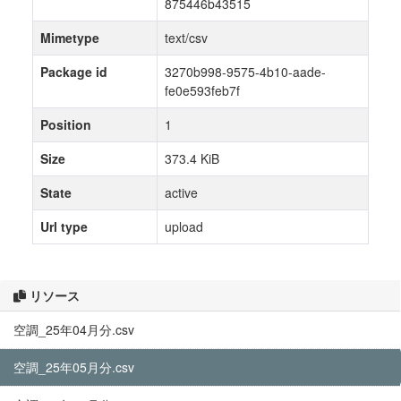
875446b43515
Mimetype
text/csv
Package id
3270b998-9575-4b10-aade-
fe0e593feb7f
Position
1
Size
373.4 KiB
State
active
Url type
upload
リソース
空調_25年04月分.csv
空調_25年05月分.csv