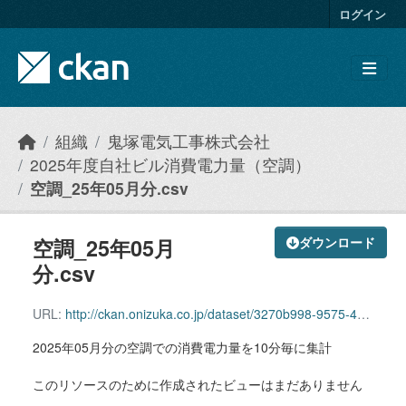
Skip to main content
ログイン
組織
鬼塚電気工事株式会社
2025年度自社ビル消費電力量（空調）
空調_25年05月分.csv
空調_25年05月
ダウンロード
分.csv
URL:
http://ckan.onizuka.co.jp/dataset/3270b998-9575-4b10-aade-fe0e593feb7f/resource/1701166f-7020-4a6b-bbd9-875446b43515/download/airconditioning_2505.csv
2025年05月分の空調での消費電力量を10分毎に集計
このリソースのために作成されたビューはまだありません