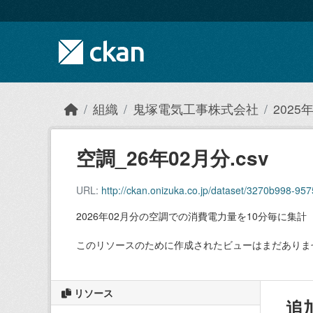
Skip to main content
組織
鬼塚電気工事株式会社
202
空調_26年02月分.csv
URL:
http://ckan.onizuka.co.jp/dataset/3270b998-9
2026年02月分の空調での消費電力量を10分毎に集計
このリソースのために作成されたビューはまだありま
リソース
追