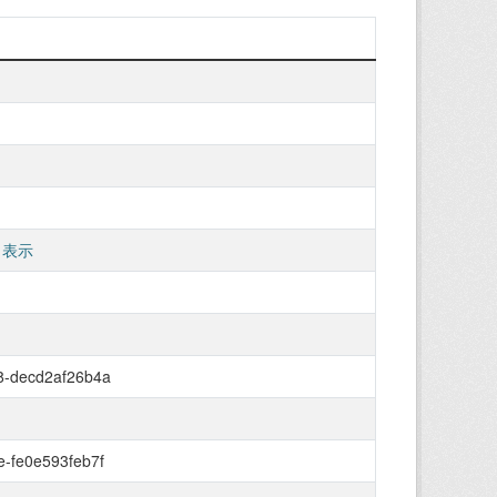
 表示
8-decd2af26b4a
-fe0e593feb7f