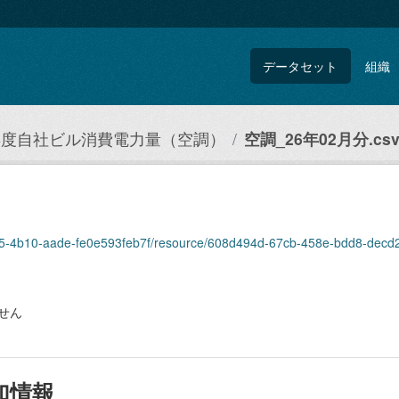
データセット
組織
5年度自社ビル消費電力量（空調）
空調_26年02月分.cs
575-4b10-aade-fe0e593feb7f/resource/608d494d-67cb-458e-bdd8-decd2
せん
加情報