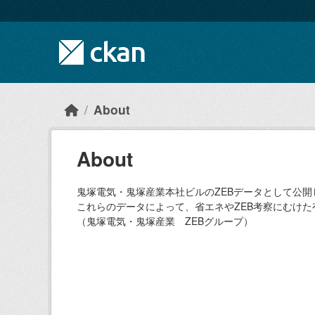
Skip to main content
About
About
鬼塚電気・鬼塚産業本社ビルのZEBデータとして公開
これらのデータによって、省エネやZEB考察にむけ
（鬼塚電気・鬼塚産業 ZEBグループ）