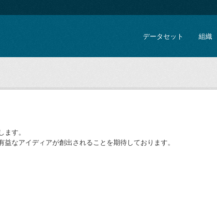
データセット
組織
します。
た有益なアイディアが創出されることを期待しております。