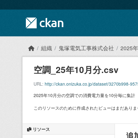
Skip to main content
組織
鬼塚電気工事株式会社
202
空調_25年10月分.csv
URL:
http://ckan.onizuka.co.jp/dataset/3270b998-9
2025年10月分の空調での消費電力量を10分毎に集計
このリソースのために作成されたビューはまだありま
リソース
追