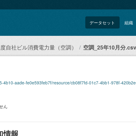
データセット
組織
5年度自社ビル消費電力量（空調）
空調_25年10月分.cs
575-4b10-aade-fe0e593feb7f/resource/cb08f7fd-01c7-4bb1-978f-420b2e
せん
加情報