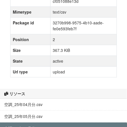
cf051088e13d
Mimetype
text/csv
Package id
3270b998-9575-4b10-aade-
fe0e593feb7f
Position
2
Size
367.3 KiB
State
active
Url type
upload
リソース
空調_25年04月分.csv
空調_25年05月分.csv