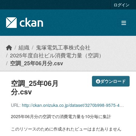
Skip to main content
ログイン
組織
鬼塚電気工事株式会社
2025年度自社ビル消費電力量（空調）
空調_25年06月分.csv
空調_25年06月
ダウンロード
分.csv
URL:
http://ckan.onizuka.co.jp/dataset/3270b998-9575-4b10-aade-fe0e593feb7f/resource/7d9c3cea-381c-4546-9df6-cf051088e13d/download/airconditioning_2506.csv
2025年06月分の空調での消費電力量を10分毎に集計
このリソースのために作成されたビューはまだありません