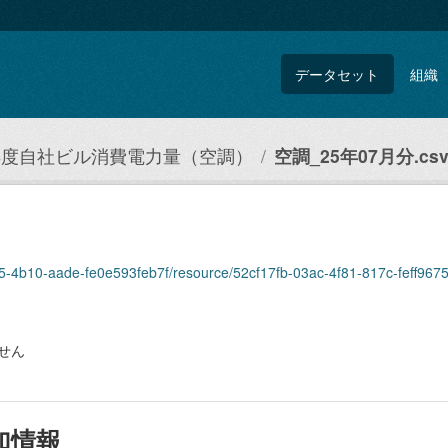
データセット
組織
5年度自社ビル消費電力量（空調）
空調_25年07月分.cs
75-4b10-aade-fe0e593feb7f/resource/52cf17fb-03ac-4f81-817c-feff967
せん
加情報