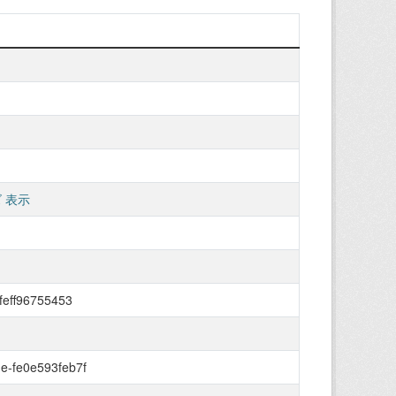
 表示
feff96755453
e-fe0e593feb7f