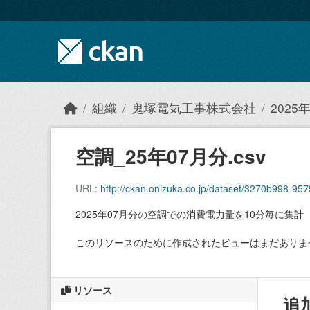
Skip to main content
組織
鬼塚電気工事株式会社
202
空調_25年07月分.csv
URL:
http://ckan.onizuka.co.jp/dataset/3270b998-95
2025年07月分の空調での消費電力量を10分毎に集計
このリソースのために作成されたビューはまだありま
リソース
追