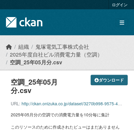
Skip to main content
ログイン
組織
鬼塚電気工事株式会社
2025年度自社ビル消費電力量（空調）
空調_25年05月分.csv
空調_25年05月
ダウンロード
分.csv
URL:
http://ckan.onizuka.co.jp/dataset/3270b998-9575-4b10-aade-fe0e593feb7f/resource/1701166f-7020-4a6b-bbd9-875446b43515/download/airconditioning_2505.csv
2025年05月分の空調での消費電力量を10分毎に集計
このリソースのために作成されたビューはまだありません