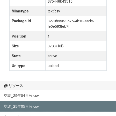
875446b43515
Mimetype
text/csv
Package id
3270b998-9575-4b10-aade-
fe0e593feb7f
Position
1
Size
373.4 KiB
State
active
Url type
upload
リソース
空調_25年04月分.csv
空調_25年05月分.csv