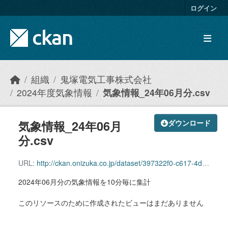
Skip to main content
ログイン
組織
鬼塚電気工事株式会社
2024年度気象情報
気象情報_24年06月分.csv
気象情報_24年06月
ダウンロード
分.csv
URL:
http://ckan.onizuka.co.jp/dataset/397322f0-c617-4d95-b0fc-e5aa18dc3706/resource/f9f83a85-d8fa-4d81-b208-cd1b91987462/download/weather_2406.csv
2024年06月分の気象情報を10分毎に集計
このリソースのために作成されたビューはまだありません