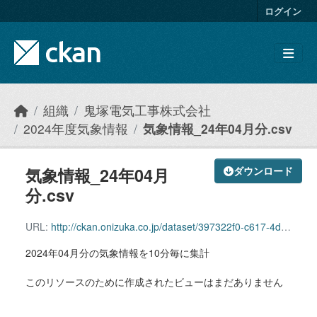
Skip to main content
ログイン
組織
鬼塚電気工事株式会社
2024年度気象情報
気象情報_24年04月分.csv
気象情報_24年04月
ダウンロード
分.csv
URL:
http://ckan.onizuka.co.jp/dataset/397322f0-c617-4d95-b0fc-e5aa18dc3706/resource/0008f50f-a37a-4e22-abad-210a4c8c9865/download/weather_2404.csv
2024年04月分の気象情報を10分毎に集計
このリソースのために作成されたビューはまだありません