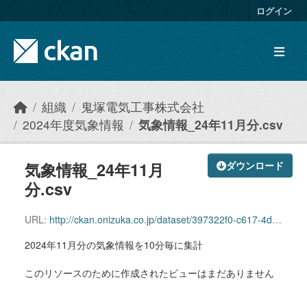
Skip to main content
ログイン
組織
鬼塚電気工事株式会社
2024年度気象情報
気象情報_24年11月分.csv
気象情報_24年11月
ダウンロード
分.csv
URL:
http://ckan.onizuka.co.jp/dataset/397322f0-c617-4d95-b0fc-e5aa18dc3706/resource/ee5f1eb6-0b57-416e-a51f-7380d3468547/download/weather_2411.csv
2024年11月分の気象情報を10分毎に集計
このリソースのために作成されたビューはまだありません