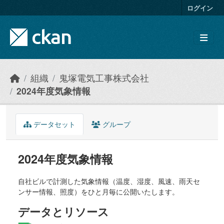
Skip to main content
ログイン
組織
鬼塚電気工事株式会社
2024年度気象情報
データセット
グループ
2024年度気象情報
自社ビルで計測した気象情報（温度、湿度、風速、雨天セ
ンサー情報、照度）をひと月毎に公開いたします。
データとリソース