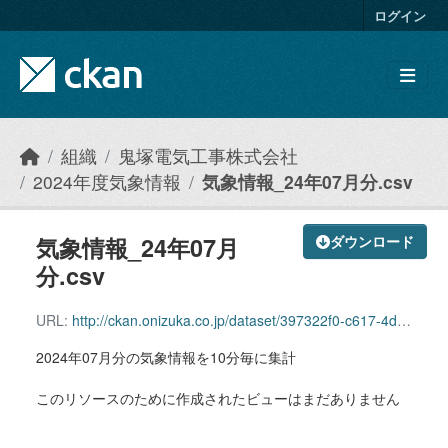
Skip to main content
ログイン
組織
鬼塚電気工事株式会社
2024年度気象情報
気象情報_24年07月分.csv
気象情報_24年07月
ダウンロード
分.csv
URL:
http://ckan.onizuka.co.jp/dataset/397322f0-c617-4d95-b0fc-e5aa18dc3706/resource/5c6b09cb-a3bc-4595-ab07-799ced52bc15/download/weather_2407.csv
2024年07月分の気象情報を10分毎に集計
このリソースのために作成されたビューはまだありません