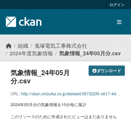
Skip to main content
ログイン
組織
鬼塚電気工事株式会社
2024年度気象情報
気象情報_24年05月分.csv
気象情報_24年05月
ダウンロード
分.csv
URL:
http://ckan.onizuka.co.jp/dataset/397322f0-c617-4d95-b0fc-e5aa18dc3706/resource/1a0c456b-152f-44c5-91fe-4af122aacc1e/download/weather_2405.csv
2024年05月分の気象情報を10分毎に集計
このリソースのために作成されたビューはまだありません