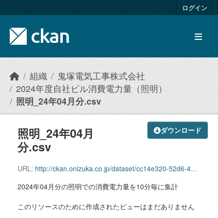
Skip to main content
ログイン
組織
鬼塚電気工事株式会社
2024年度自社ビル消費電力量（照明）
照明_24年04月分.csv
照明_24年04月
ダウンロード
分.csv
URL:
http://ckan.onizuka.co.jp/dataset/cc14e320-52d6-40a3-8c97-445545744e91/resource/f830bfad-95eb-41e2-a6b8-0b68b4458a28/download/illumination_2404.csv
2024年04月分の照明での消費電力量を10分毎に集計
このリソースのために作成されたビューはまだありません