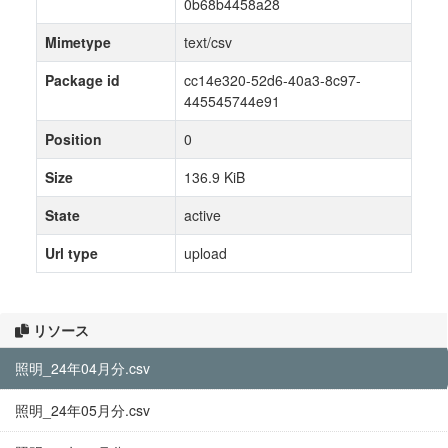
0b68b4458a28
Mimetype
text/csv
Package id
cc14e320-52d6-40a3-8c97-
445545744e91
Position
0
Size
136.9 KiB
State
active
Url type
upload
リソース
照明_24年04月分.csv
照明_24年05月分.csv