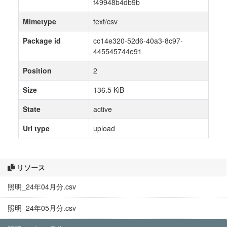
f49948b4db9b
Mimetype
text/csv
Package id
cc14e320-52d6-40a3-8c97-
445545744e91
Position
2
Size
136.5 KiB
State
active
Url type
upload
リソース
照明_24年04月分.csv
照明_24年05月分.csv