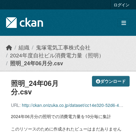
Skip to main content
ログイン
組織
鬼塚電気工事株式会社
2024年度自社ビル消費電力量（照明）
照明_24年06月分.csv
照明_24年06月
ダウンロード
分.csv
URL:
http://ckan.onizuka.co.jp/dataset/cc14e320-52d6-40a3-8c97-445545744e91/resource/c6fd7449-370d-4d1e-9840-f49948b4db9b/download/illumination_2406.csv
2024年06月分の照明での消費電力量を10分毎に集計
このリソースのために作成されたビューはまだありません