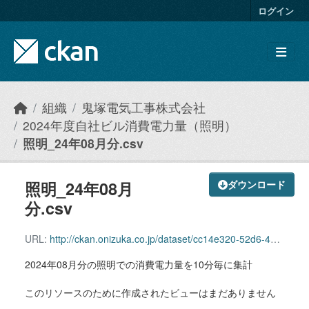
Skip to main content
ログイン
組織
鬼塚電気工事株式会社
2024年度自社ビル消費電力量（照明）
照明_24年08月分.csv
照明_24年08月
ダウンロード
分.csv
URL:
http://ckan.onizuka.co.jp/dataset/cc14e320-52d6-40a3-8c97-445545744e91/resource/b7a4db61-d78a-417f-bab5-a1a8574201d3/download/illumination_2408.csv
2024年08月分の照明での消費電力量を10分毎に集計
このリソースのために作成されたビューはまだありません