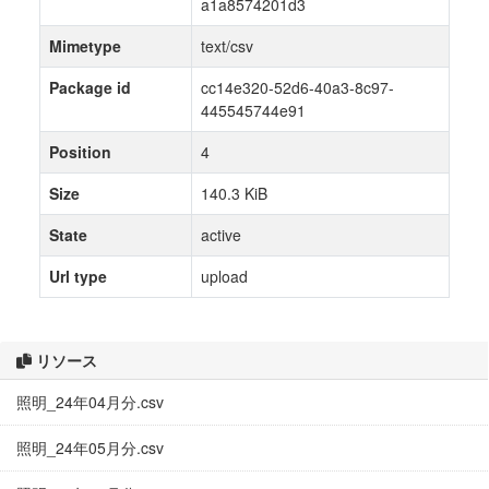
a1a8574201d3
Mimetype
text/csv
Package id
cc14e320-52d6-40a3-8c97-
445545744e91
Position
4
Size
140.3 KiB
State
active
Url type
upload
リソース
照明_24年04月分.csv
照明_24年05月分.csv