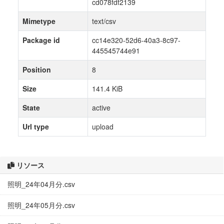
cd078fdf2139
Mimetype
text/csv
Package id
cc14e320-52d6-40a3-8c97-
445545744e91
Position
8
Size
141.4 KiB
State
active
Url type
upload
リソース
照明_24年04月分.csv
照明_24年05月分.csv