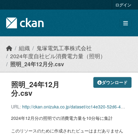
Skip to main content
ログイン
組織
鬼塚電気工事株式会社
2024年度自社ビル消費電力量（照明）
照明_24年12月分.csv
照明_24年12月
ダウンロード
分.csv
URL:
http://ckan.onizuka.co.jp/dataset/cc14e320-52d6-40a3-8c97-445545744e91/resource/f250f2de-866a-4137-9cf6-cd078fdf2139/download/illumination_2412.csv
2024年12月分の照明での消費電力量を10分毎に集計
このリソースのために作成されたビューはまだありません