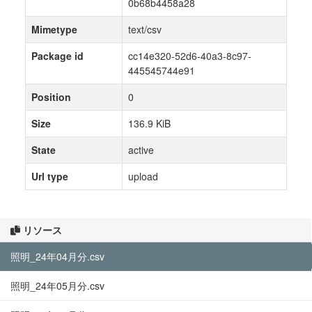
0b68b4458a28
Mimetype
text/csv
Package id
cc14e320-52d6-40a3-8c97-
445545744e91
Position
0
Size
136.9 KiB
State
active
Url type
upload
リソース
照明_24年04月分.csv
照明_24年05月分.csv