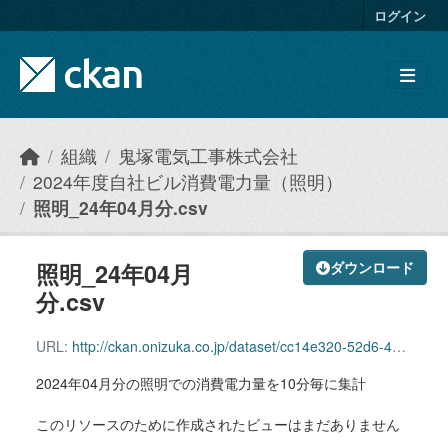
Skip to main content
ログイン
組織
鬼塚電気工事株式会社
2024年度自社ビル消費電力量（照明）
照明_24年04月分.csv
照明_24年04月
ダウンロード
分.csv
URL:
http://ckan.onizuka.co.jp/dataset/cc14e320-52d6-40a3-8c97-445545744e91/resource/f830bfad-95eb-41e2-a6b8-0b68b4458a28/download/illumination_2404.csv
2024年04月分の照明での消費電力量を10分毎に集計
このリソースのために作成されたビューはまだありません