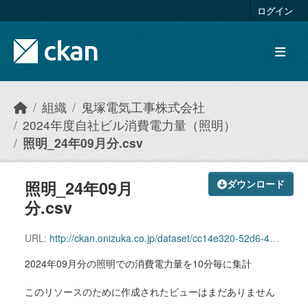
Skip to main content
ログイン
組織
鬼塚電気工事株式会社
2024年度自社ビル消費電力量（照明）
照明_24年09月分.csv
照明_24年09月
ダウンロード
分.csv
URL:
http://ckan.onizuka.co.jp/dataset/cc14e320-52d6-40a3-8c97-445545744e91/resource/28204dbe-7960-4f05-89a6-9667c92b9efe/download/illumination_2409.csv
2024年09月分の照明での消費電力量を10分毎に集計
このリソースのために作成されたビューはまだありません