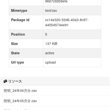
9667c92b9efe
Mimetype
text/csv
Package id
cc14e320-52d6-40a3-8c97-
445545744e91
Position
5
Size
137 KiB
State
active
Url type
upload
リソース
照明_24年04月分.csv
照明_24年05月分.csv