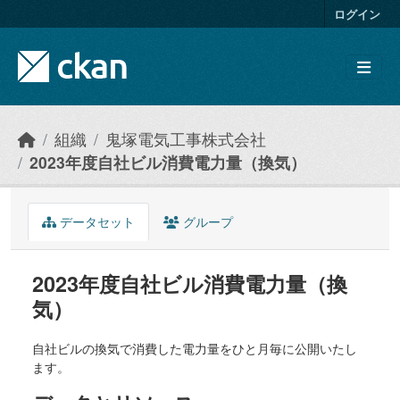
Skip to main content
ログイン
組織
鬼塚電気工事株式会社
2023年度自社ビル消費電力量（換気）
データセット
グループ
2023年度自社ビル消費電力量（換
気）
自社ビルの換気で消費した電力量をひと月毎に公開いたし
ます。