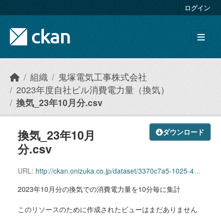
Skip to main content
ログイン
組織
鬼塚電気工事株式会社
2023年度自社ビル消費電力量（換気）
換気_23年10月分.csv
換気_23年10月
ダウンロード
分.csv
URL:
http://ckan.onizuka.co.jp/dataset/3370c7a5-1025-4ad9-84bf-c86ee00ceb0a/resource/988d825f-da75-4329-bb02-7fdd482a1a74/download/ventilation_2310.csv
2023年10月分の換気での消費電力量を10分毎に集計
このリソースのために作成されたビューはまだありません