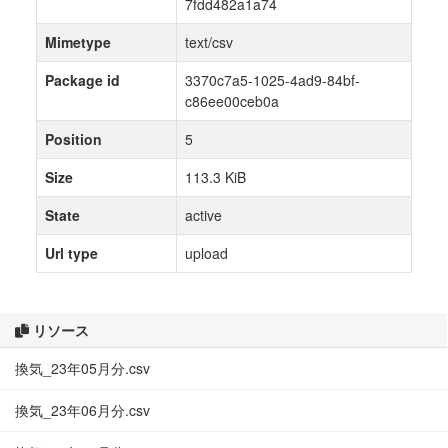
7fdd482a1a74
Mimetype
text/csv
Package id
3370c7a5-1025-4ad9-84bf-
c86ee00ceb0a
Position
5
Size
113.3 KiB
State
active
Url type
upload
リソース
換気_23年05月分.csv
換気_23年06月分.csv