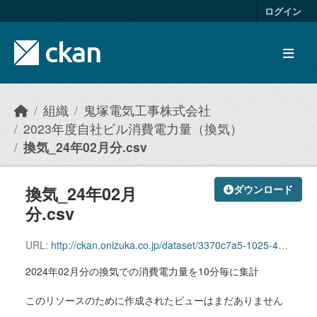
Skip to main content
ログイン
組織
鬼塚電気工事株式会社
2023年度自社ビル消費電力量（換気）
換気_24年02月分.csv
換気_24年02月
ダウンロード
分.csv
URL:
http://ckan.onizuka.co.jp/dataset/3370c7a5-1025-4ad9-84bf-c86ee00ceb0a/resource/71feab74-ae9b-40c2-a1f9-31ee2d8a0662/download/ventilation_2402.csv
2024年02月分の換気での消費電力量を10分毎に集計
このリソースのために作成されたビューはまだありません