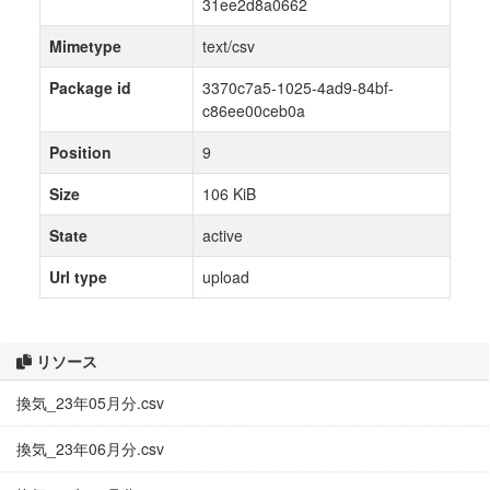
31ee2d8a0662
Mimetype
text/csv
Package id
3370c7a5-1025-4ad9-84bf-
c86ee00ceb0a
Position
9
Size
106 KiB
State
active
Url type
upload
リソース
換気_23年05月分.csv
換気_23年06月分.csv