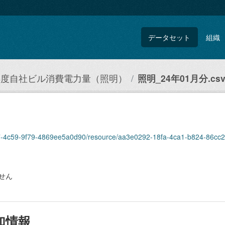
データセット
組織
3年度自社ビル消費電力量（照明）
照明_24年01月分.cs
437-4c59-9f79-4869ee5a0d90/resource/aa3e0292-18fa-4ca1-b824-86cc2
せん
加情報