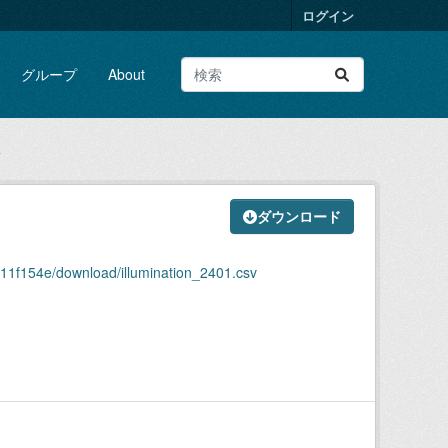
ログイン
グループ
About
v
ダウンロード
11f154e/download/illumination_2401.csv