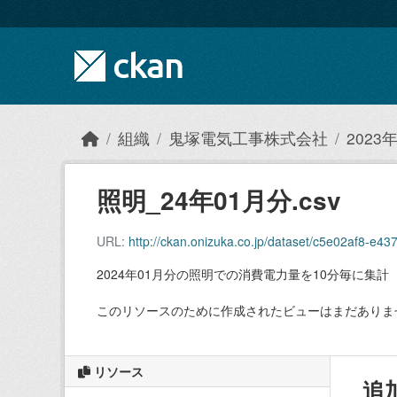
Skip to main content
組織
鬼塚電気工事株式会社
202
照明_24年01月分.csv
URL:
http://ckan.onizuka.co.jp/dataset/c5e02af8-e
2024年01月分の照明での消費電力量を10分毎に集計
このリソースのために作成されたビューはまだありま
リソース
追