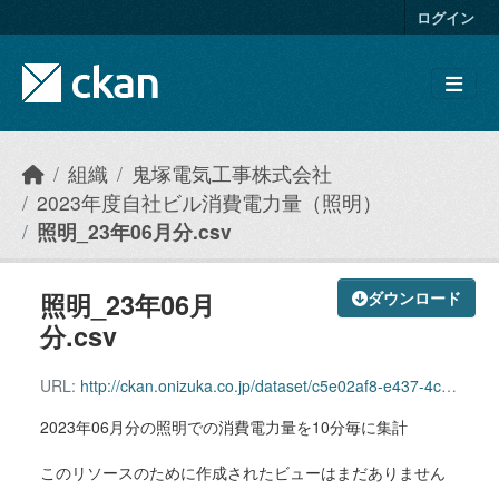
Skip to main content
ログイン
組織
鬼塚電気工事株式会社
2023年度自社ビル消費電力量（照明）
照明_23年06月分.csv
照明_23年06月
ダウンロード
分.csv
URL:
http://ckan.onizuka.co.jp/dataset/c5e02af8-e437-4c59-9f79-4869ee5a0d90/resource/568004be-6fa6-4a22-8b8a-346fb667b6dd/download/illumination_2306.csv
2023年06月分の照明での消費電力量を10分毎に集計
このリソースのために作成されたビューはまだありません