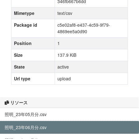
346fb667b6dd
Mimetype
text/csv
Package id
c5e02af8-e437-4c59-9f79-
4869ee5a0d90
Position
1
Size
137.9 KiB
State
active
Url type
upload
リソース
照明_23年05月分.csv
照明_23年06月分.csv