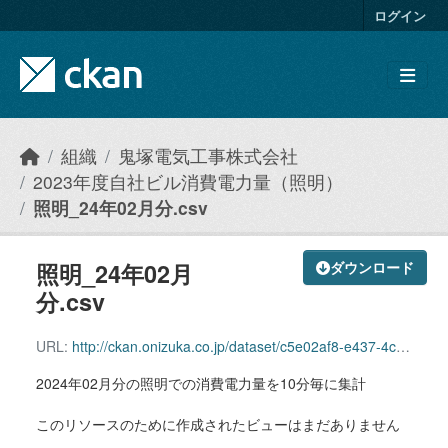
Skip to main content
ログイン
組織
鬼塚電気工事株式会社
2023年度自社ビル消費電力量（照明）
照明_24年02月分.csv
照明_24年02月
ダウンロード
分.csv
URL:
http://ckan.onizuka.co.jp/dataset/c5e02af8-e437-4c59-9f79-4869ee5a0d90/resource/979ee04b-e0c7-44e3-aa54-f02d33814e26/download/illumination_2402.csv
2024年02月分の照明での消費電力量を10分毎に集計
このリソースのために作成されたビューはまだありません