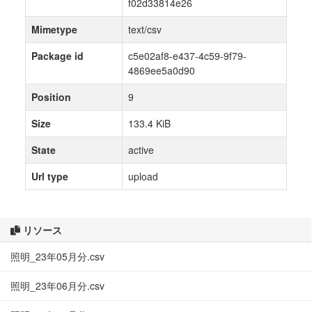
f02d33814e26
Mimetype
text/csv
Package id
c5e02af8-e437-4c59-9f79-
4869ee5a0d90
Position
9
Size
133.4 KiB
State
active
Url type
upload
リソース
照明_23年05月分.csv
照明_23年06月分.csv