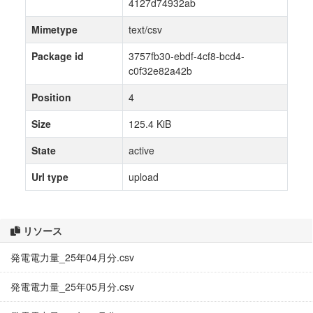
4127d74932ab
Mimetype
text/csv
Package id
3757fb30-ebdf-4cf8-bcd4-
c0f32e82a42b
Position
4
Size
125.4 KiB
State
active
Url type
upload
リソース
発電電力量_25年04月分.csv
発電電力量_25年05月分.csv