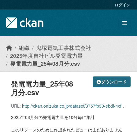
Skip to main content
ログイン
組織
鬼塚電気工事株式会社
2025年度自社ビル発電電力量
発電電力量_25年08月分.csv
発電電力量_25年08
ダウンロード
月分.csv
URL:
http://ckan.onizuka.co.jp/dataset/3757fb30-ebdf-4cf8-bcd4-c0f32e82a42b/resource/d28aa264-3390-40fa-883a-4127d74932ab/download/power_2508.csv
2025年08月分の発電電力量を10分毎に集計
このリソースのために作成されたビューはまだありません