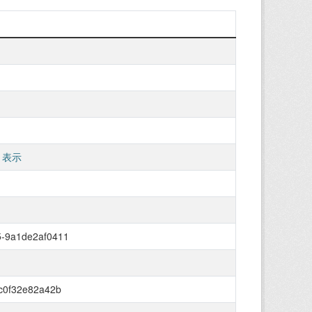
 表示
5-9a1de2af0411
-c0f32e82a42b