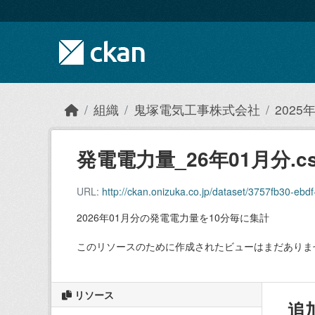
Skip to main content
組織
鬼塚電気工事株式会社
202
発電電力量_26年01月分.cs
URL:
http://ckan.onizuka.co.jp/dataset/3757fb30-
2026年01月分の発電電力量を10分毎に集計
このリソースのために作成されたビューはまだありま
リソース
追