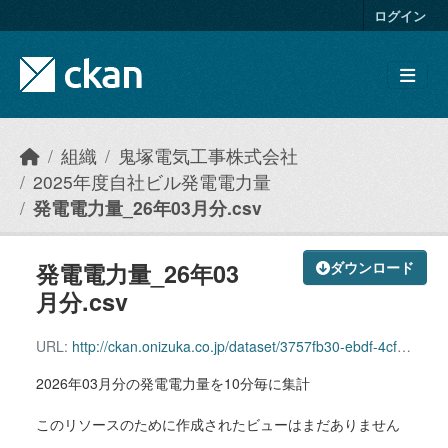
Skip to main content
ログイン
組織
鬼塚電気工事株式会社
2025年度自社ビル発電電力量
発電電力量_26年03月分.csv
発電電力量_26年03
ダウンロード
月分.csv
URL:
http://ckan.onizuka.co.jp/dataset/3757fb30-ebdf-4cf8-bcd4-c0f32e82a42b/resource/1da96428-aca6-41ef-ae9a-68eb258229a7/download/power_2603.csv
2026年03月分の発電電力量を10分毎に集計
このリソースのために作成されたビューはまだありません