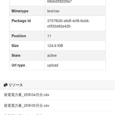
68eb258229a7
Mimetype
text/csv
Package id
3757fb30-ebdf-4cf8-bcd4-
c0f32e82a42b
Position
11
Size
124.6 KiB
State
active
Url type
upload
リソース
発電電力量_25年04月分.csv
発電電力量_25年05月分.csv