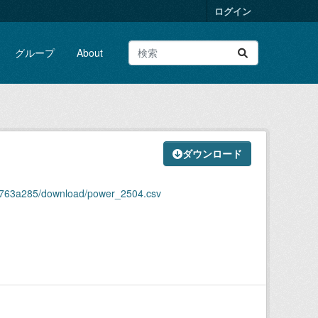
ログイン
グループ
About
ダウンロード
da763a285/download/power_2504.csv