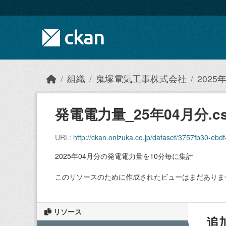
Skip to main content
組織
鬼塚電気工事株式会社
202
発電電力量_25年04月分.cs
URL:
http://ckan.onizuka.co.jp/dataset/3757fb30-
2025年04月分の発電電力量を10分毎に集計
このリソースのために作成されたビューはまだありま
リソース
追