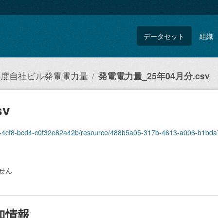
データセット
組織
5年度自社ビル発電電力量
発電電力量_25年04月分.csv
v
ebdf-4cf8-bcd4-c0f32e82a42b/resource/488b5a05-317b-4613-a006-b1b
せん
加情報