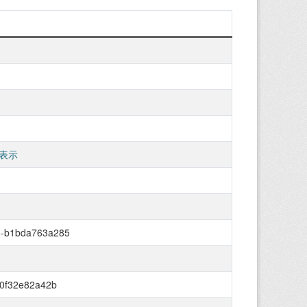
表示
6-b1bda763a285
c0f32e82a42b