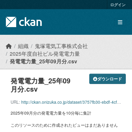
Skip to main content
ログイン
組織
鬼塚電気工事株式会社
2025年度自社ビル発電電力量
発電電力量_25年09月分.csv
発電電力量_25年09
ダウンロード
月分.csv
URL:
http://ckan.onizuka.co.jp/dataset/3757fb30-ebdf-4cf8-bcd4-c0f32e82a42b/resource/17204a5f-e72d-4658-82d6-3ccdd204b597/download/power_2509.csv
2025年09月分の発電電力量を10分毎に集計
このリソースのために作成されたビューはまだありません