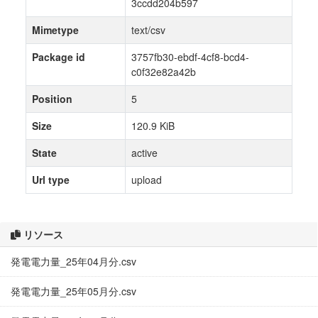
3ccdd204b597
Mimetype
text/csv
Package id
3757fb30-ebdf-4cf8-bcd4-
c0f32e82a42b
Position
5
Size
120.9 KiB
State
active
Url type
upload
リソース
発電電力量_25年04月分.csv
発電電力量_25年05月分.csv