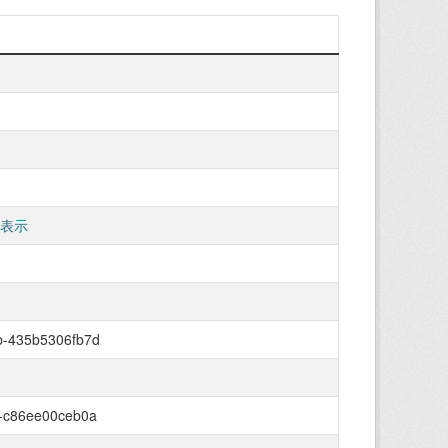
 表示
b-435b5306fb7d
-c86ee00ceb0a