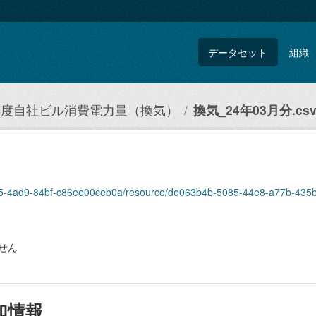
データセット
組織
3年度自社ビル消費電力量（換気）
換気_24年03月分.cs
1025-4ad9-84bf-c86ee00ceb0a/resource/de063b4b-5085-44e8-a77b-435b
せん
加情報