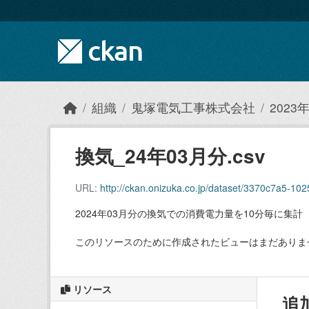
Skip to main content
組織
鬼塚電気工事株式会社
202
換気_24年03月分.csv
URL:
http://ckan.onizuka.co.jp/dataset/3370c7a5-
2024年03月分の換気での消費電力量を10分毎に集計
このリソースのために作成されたビューはまだありま
リソース
追