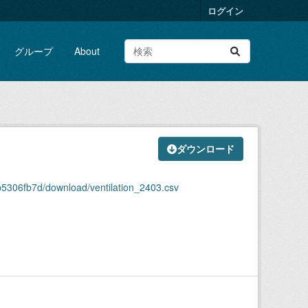
ログイン
グループ
About
v
ダウンロード
5306fb7d/download/ventilation_2403.csv