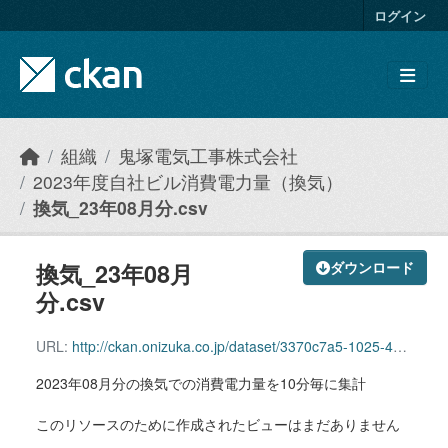
Skip to main content
ログイン
組織
鬼塚電気工事株式会社
2023年度自社ビル消費電力量（換気）
換気_23年08月分.csv
換気_23年08月
ダウンロード
分.csv
URL:
http://ckan.onizuka.co.jp/dataset/3370c7a5-1025-4ad9-84bf-c86ee00ceb0a/resource/0bbbd18e-0d43-4344-af96-b617028773f0/download/ventilation_2308.csv
2023年08月分の換気での消費電力量を10分毎に集計
このリソースのために作成されたビューはまだありません