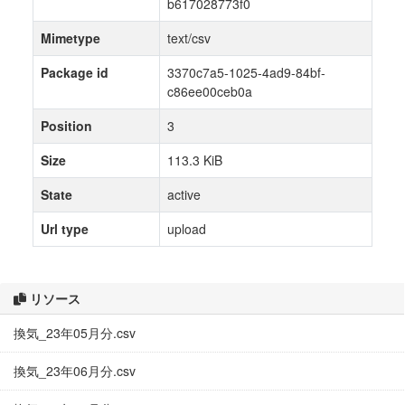
b617028773f0
Mimetype
text/csv
Package id
3370c7a5-1025-4ad9-84bf-
c86ee00ceb0a
Position
3
Size
113.3 KiB
State
active
Url type
upload
リソース
換気_23年05月分.csv
換気_23年06月分.csv