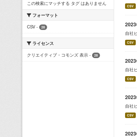
この検索にマッチする タグ はありません
CSV
フォーマット
20
CSV
-
28
自社
ライセンス
CSV
クリエイティブ・コモンズ 表示
-
28
20
自社
CSV
20
自社
CSV
20