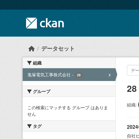
Skip to main content
データセット
組織
鬼塚電気工事株式会社
-
x
28
2
グループ
組織:
この検索にマッチする グループ はありま
せん
タグ
20
自社