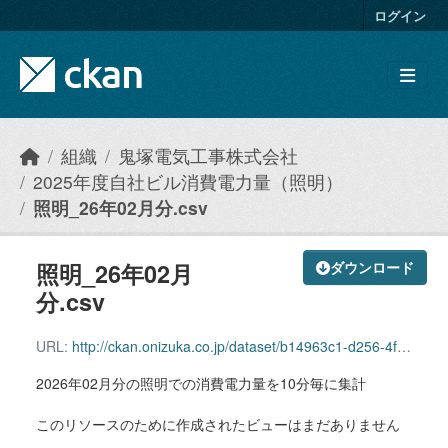
Skip to main content
ログイン
組織
鬼塚電気工事株式会社
2025年度自社ビル消費電力量（照明）
照明_26年02月分.csv
照明_26年02月
ダウンロード
分.csv
URL:
http://ckan.onizuka.co.jp/dataset/b14963c1-d256-4fad-8d6b-d0887577ed25/resource/e6b3dbd8-c54f-42a3-9c56-253d9b6275cb/download/illumination_2602.csv
2026年02月分の照明での消費電力量を10分毎に集計
このリソースのために作成されたビューはまだありません