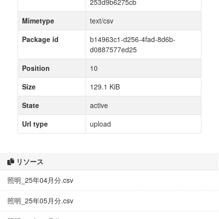
253d9b6275cb
Mimetype
text/csv
Package id
b14963c1-d256-4fad-8d6b-
d0887577ed25
Position
10
Size
129.1 KiB
State
active
Url type
upload
リソース
照明_25年04月分.csv
照明_25年05月分.csv