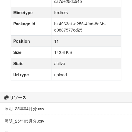
ca7de25dc545
Mimetype
text/csv
Package id
b14963c1-d256-4fad-8d6b-
d0887577ed25
Position
11
Size
142.6 KiB
State
active
Url type
upload
リソース
照明_25年04月分.csv
照明_25年05月分.csv