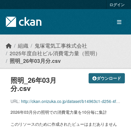
Skip to main content
ログイン
組織
鬼塚電気工事株式会社
2025年度自社ビル消費電力量（照明）
照明_26年03月分.csv
照明_26年03月
ダウンロード
分.csv
URL:
http://ckan.onizuka.co.jp/dataset/b14963c1-d256-4fad-8d6b-d0887577ed25/resource/03b19df0-19cc-4b16-b2df-ca7de25dc545/download/illumination_2603.csv
2026年03月分の照明での消費電力量を10分毎に集計
このリソースのために作成されたビューはまだありません