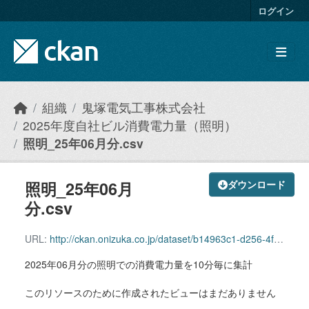
Skip to main content
ログイン
組織
鬼塚電気工事株式会社
2025年度自社ビル消費電力量（照明）
照明_25年06月分.csv
照明_25年06月
ダウンロード
分.csv
URL:
http://ckan.onizuka.co.jp/dataset/b14963c1-d256-4fad-8d6b-d0887577ed25/resource/664d21fd-8a80-4c88-abcd-5c2525a0fb35/download/illumination_2506.csv
2025年06月分の照明での消費電力量を10分毎に集計
このリソースのために作成されたビューはまだありません