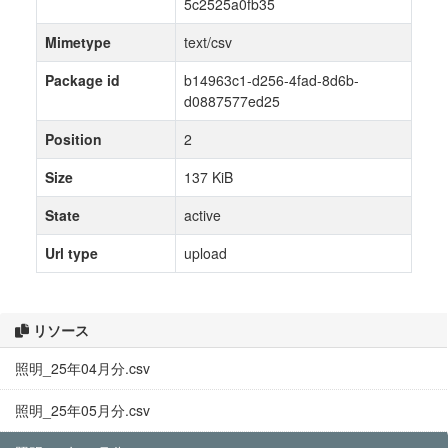
5c2525a0fb35
Mimetype
text/csv
Package id
b14963c1-d256-4fad-8d6b-
d0887577ed25
Position
2
Size
137 KiB
State
active
Url type
upload
リソース
照明_25年04月分.csv
照明_25年05月分.csv