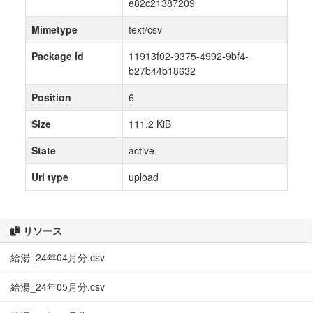
e82c21387209
Mimetype
text/csv
Package id
11913f02-9375-4992-9bf4-
b27b44b18632
Position
6
Size
111.2 KiB
State
active
Url type
upload
リソース
給湯_24年04月分.csv
給湯_24年05月分.csv