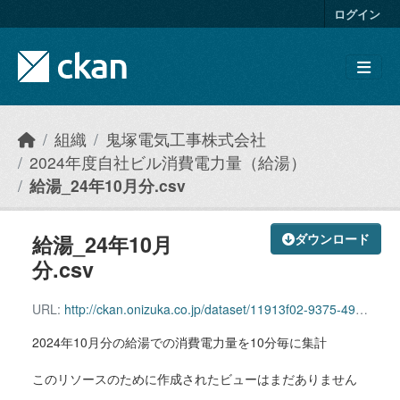
Skip to main content
ログイン
組織
鬼塚電気工事株式会社
2024年度自社ビル消費電力量（給湯）
給湯_24年10月分.csv
給湯_24年10月
ダウンロード
分.csv
URL:
http://ckan.onizuka.co.jp/dataset/11913f02-9375-4992-9bf4-b27b44b18632/resource/e414eca9-bbce-4bd4-b6cb-e82c21387209/download/hotwatersupply_2410.csv
2024年10月分の給湯での消費電力量を10分毎に集計
このリソースのために作成されたビューはまだありません