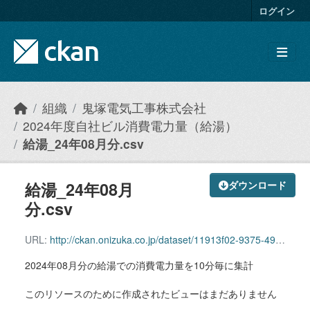
Skip to main content
ログイン
組織
鬼塚電気工事株式会社
2024年度自社ビル消費電力量（給湯）
給湯_24年08月分.csv
給湯_24年08月
ダウンロード
分.csv
URL:
http://ckan.onizuka.co.jp/dataset/11913f02-9375-4992-9bf4-b27b44b18632/resource/d84b6de0-85ed-47e6-8f2b-877782cdd3bc/download/hotwatersupply_2408.csv
2024年08月分の給湯での消費電力量を10分毎に集計
このリソースのために作成されたビューはまだありません