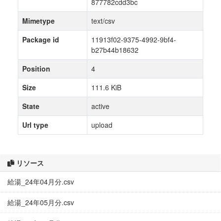
877782cdd3bc
Mimetype
text/csv
Package id
11913f02-9375-4992-9bf4-
b27b44b18632
Position
4
Size
111.6 KiB
State
active
Url type
upload
リソース
給湯_24年04月分.csv
給湯_24年05月分.csv