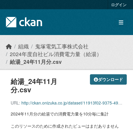
Skip to main content
ログイン
組織
鬼塚電気工事株式会社
2024年度自社ビル消費電力量（給湯）
給湯_24年11月分.csv
給湯_24年11月
ダウンロード
分.csv
URL:
http://ckan.onizuka.co.jp/dataset/11913f02-9375-4992-9bf4-b27b44b18632/resource/9222fc2d-5d97-4d3e-a49c-65842a9c1cd1/download/hotwatersupply_2411.csv
2024年11月分の給湯での消費電力量を10分毎に集計
このリソースのために作成されたビューはまだありません