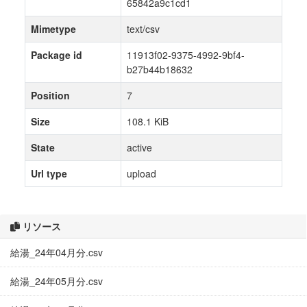
65842a9c1cd1
Mimetype
text/csv
Package id
11913f02-9375-4992-9bf4-
b27b44b18632
Position
7
Size
108.1 KiB
State
active
Url type
upload
リソース
給湯_24年04月分.csv
給湯_24年05月分.csv