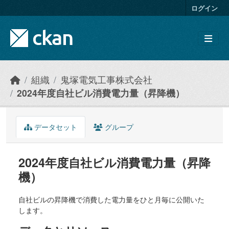
Skip to main content
ログイン
組織
鬼塚電気工事株式会社
2024年度自社ビル消費電力量（昇降機）
データセット
グループ
2024年度自社ビル消費電力量（昇降
機）
自社ビルの昇降機で消費した電力量をひと月毎に公開いた
します。