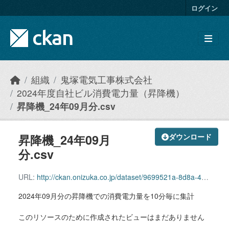
Skip to main content
ログイン
組織
鬼塚電気工事株式会社
2024年度自社ビル消費電力量（昇降機）
昇降機_24年09月分.csv
昇降機_24年09月
ダウンロード
分.csv
URL:
http://ckan.onizuka.co.jp/dataset/9699521a-8d8a-4478-8ade-34b0bb7528e7/resource/f0e5987b-a7cb-4513-964a-d092a0113bf6/download/elevator_2409.csv
2024年09月分の昇降機での消費電力量を10分毎に集計
このリソースのために作成されたビューはまだありません