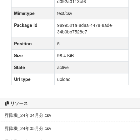
d092a0113bf6
Mimetype
text/csv
Package id
9699521a-8d8a-4478-8ade-
34b0bb7528e7
Position
5
Size
98.4 KiB
State
active
Url type
upload
リソース
昇降機_24年04月分.csv
昇降機_24年05月分.csv