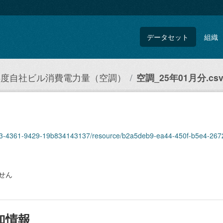
データセット
組織
4年度自社ビル消費電力量（空調）
空調_25年01月分.cs
eb93-4361-9429-19b834143137/resource/b2a5deb9-ea44-450f-b5e4-267
せん
加情報