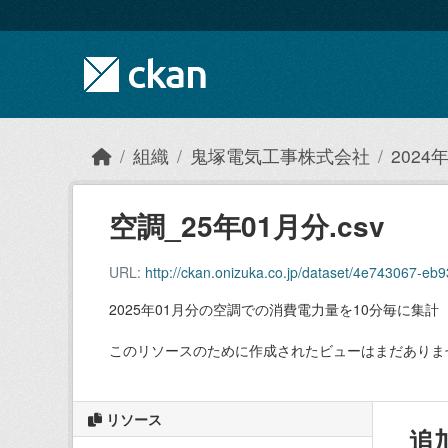
Skip to main content
組織
鬼塚電気工事株式会社
202
空調_25年01月分.csv
URL:
http://ckan.onizuka.co.jp/dataset/4e743067-
2025年01月分の空調での消費電力量を10分毎に集計
このリソースのために作成されたビューはまだありま
リソース
追