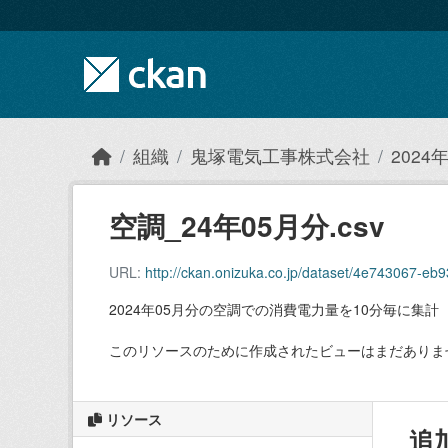
Skip to main content
組織
鬼塚電気工事株式会社
202
空調_24年05月分.csv
URL:
http://ckan.onizuka.co.jp/dataset/4e743067-
2024年05月分の空調での消費電力量を10分毎に集計
このリソースのために作成されたビューはまだありま
リソース
追