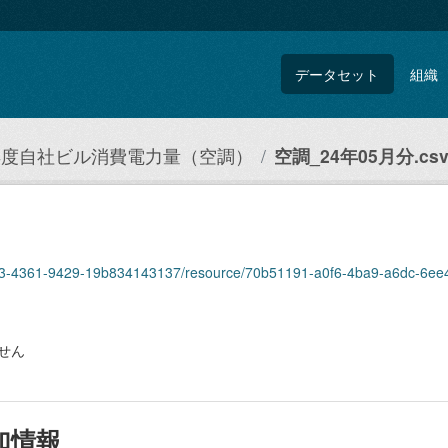
データセット
組織
4年度自社ビル消費電力量（空調）
空調_24年05月分.cs
eb93-4361-9429-19b834143137/resource/70b51191-a0f6-4ba9-a6dc-6ee4
せん
加情報