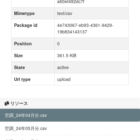
a60ef492dc7f
Mimetype
text/csv
Package id
4e743067-eb93-4361-9429-
19b834143137
Position
0
Size
361.5 KiB
State
active
Url type
upload
リソース
空調_24年04月分.csv
空調_24年05月分.csv