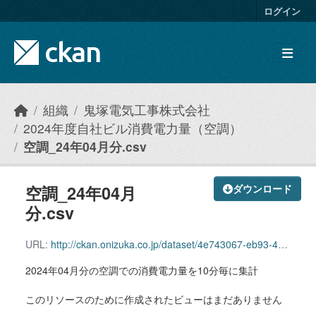
Skip to main content
ログイン
組織
鬼塚電気工事株式会社
2024年度自社ビル消費電力量（空調）
空調_24年04月分.csv
空調_24年04月
ダウンロード
分.csv
URL:
http://ckan.onizuka.co.jp/dataset/4e743067-eb93-4361-9429-19b834143137/resource/65f8dfe8-0594-4ca6-9371-a60ef492dc7f/download/airconditioning_2404.csv
2024年04月分の空調での消費電力量を10分毎に集計
このリソースのために作成されたビューはまだありません