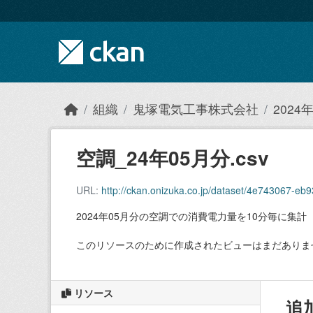
Skip to main content
組織
鬼塚電気工事株式会社
202
空調_24年05月分.csv
URL:
http://ckan.onizuka.co.jp/dataset/4e743067-
2024年05月分の空調での消費電力量を10分毎に集計
このリソースのために作成されたビューはまだありま
リソース
追