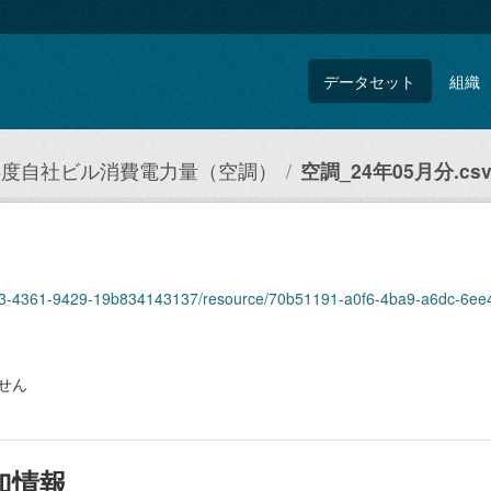
データセット
組織
4年度自社ビル消費電力量（空調）
空調_24年05月分.cs
eb93-4361-9429-19b834143137/resource/70b51191-a0f6-4ba9-a6dc-6ee4
せん
加情報