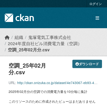
Skip to main content
ログイン
組織
鬼塚電気工事株式会社
2024年度自社ビル消費電力量（空調）
空調_25年02月分.csv
空調_25年02月
ダウンロード
分.csv
URL:
http://ckan.onizuka.co.jp/dataset/4e743067-eb93-4361-9429-19b834143137/resource/6b37c813-acff-42dd-b475-b9b1b365c44a/download/airconditioning_2502.csv
2025年02月分の空調での消費電力量を10分毎に集計
このリソースのために作成されたビューはまだありません