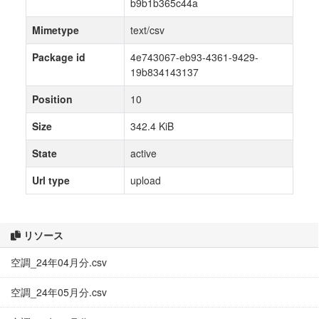
b9b1b365c44a
Mimetype
text/csv
Package id
4e743067-eb93-4361-9429-
19b834143137
Position
10
Size
342.4 KiB
State
active
Url type
upload
リソース
空調_24年04月分.csv
空調_24年05月分.csv