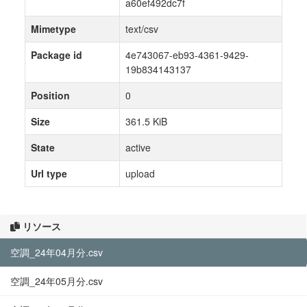
a60ef492dc7f
Mimetype
text/csv
Package id
4e743067-eb93-4361-9429-
19b834143137
Position
0
Size
361.5 KiB
State
active
Url type
upload
リソース
空調_24年04月分.csv
空調_24年05月分.csv