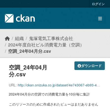
Skip to main content
ログイン
組織
鬼塚電気工事株式会社
2024年度自社ビル消費電力量（空調）
空調_24年04月分.csv
空調_24年04月
ダウンロード
分.csv
URL:
http://ckan.onizuka.co.jp/dataset/4e743067-eb93-4361-9429-19b834143137/resource/65f8dfe8-0594-4ca6-9371-a60ef492dc7f/download/airconditioning_2404.csv
2024年04月分の空調での消費電力量を10分毎に集計
このリソースのために作成されたビューはまだありません