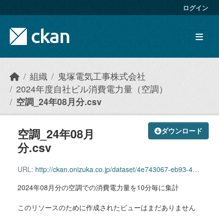
Skip to main content
ログイン
組織
鬼塚電気工事株式会社
2024年度自社ビル消費電力量（空調）
空調_24年08月分.csv
空調_24年08月
ダウンロード
分.csv
URL:
http://ckan.onizuka.co.jp/dataset/4e743067-eb93-4361-9429-19b834143137/resource/289d4452-25fc-4ad9-8ce4-fe2acda49801/download/airconditioning_2408.csv
2024年08月分の空調での消費電力量を10分毎に集計
このリソースのために作成されたビューはまだありません