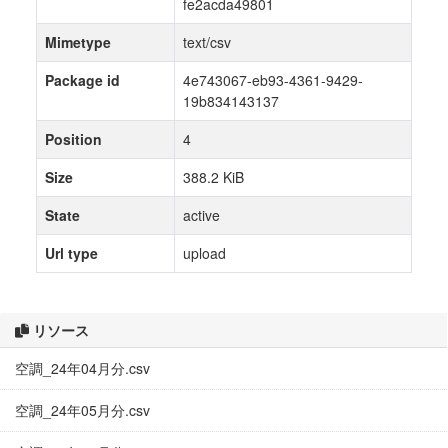
fe2acda49801
Mimetype
text/csv
Package id
4e743067-eb93-4361-9429-
19b834143137
Position
4
Size
388.2 KiB
State
active
Url type
upload
リソース
空調_24年04月分.csv
空調_24年05月分.csv